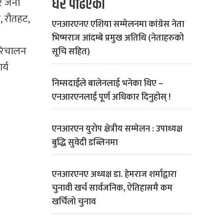
धेरै पढिएको
१ जना
, रौतहट,
एनआरएनए एशिया सम्मेलनमा कांग्रेस नेता
भिष्मराज आंदम्बे प्रमुख अतिथि (नेताहरुको
 परिचालन
सूचि सहित)
र्य
निम्सदाईले बालेनलाई भनेका थिए –
एनआरएनलाई पूर्ण अधिकार दिनुहोस् !
एनआरएन युरोप क्षेत्रीय सम्मेलन : उपाध्यक्ष
बुद्धि सुवेदी डब्लिनमा
एनआरएनए अध्यक्ष डा. हेमराज शर्माद्वारा
चुनावी खर्च सार्वजनिक, ऐतिहासमै कम
खर्चिलो चुनाव