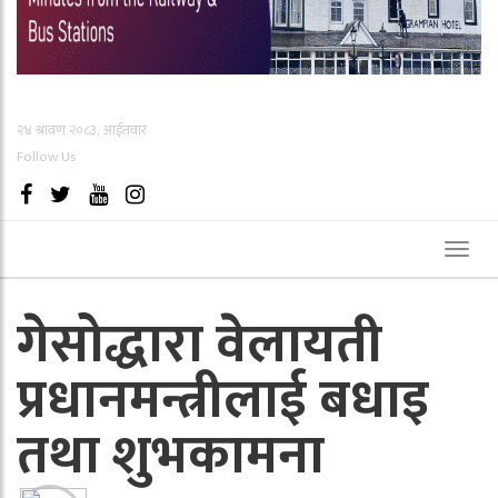
२४ श्रावण २०८३, आईतवार
Follow Us
Toggl
naviga
गेसोद्धारा वेलायती
प्रधानमन्त्रीलाई बधाइ
तथा शुभकामना