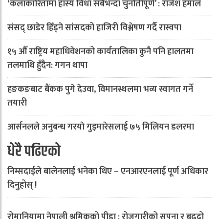
‘कलाकारितामा हास्य विधा सबैभन्दा चुनौतीपूर्ण’ : राजेश हमाल
संसद् छाडेर हिँड्ने सांसदको हाजिरी विश्लेषण गर्दै रास्वपा
१५ औँ राष्ट्रिय महाधिवेशनको कार्यतालिका कुनै पनि हालतमा
तलमाथि हुँदैन: गगन थापा
हङकङबाट बैंकक पुगे देउवा, विमानस्थलमा भव्य स्वागत गर्ने
तयारी
आर्सनलले अनुबन्ध गरयाे गुइमारेसलाई ७५ मिलियन डलरमा
धेरै पढिएको
निम्सदाईले बालेनलाई भनेका थिए – एनआरएनलाई पूर्ण अधिकार
दिनुहोस् !
रोमानियामा नेपाली श्रमिकको पीडा : रोजगारीको सपना र बढ्दो