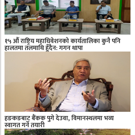
१५ औँ राष्ट्रिय महाधिवेशनको कार्यतालिका कुनै पनि
हालतमा तलमाथि हुँदैन: गगन थापा
हङकङबाट बैंकक पुगे देउवा, विमानस्थलमा भव्य
स्वागत गर्ने तयारी