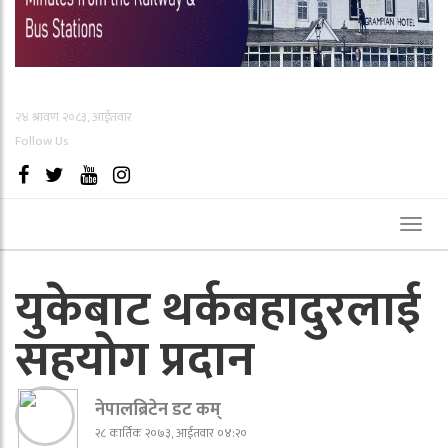
२४ श्रावण २०८३, आईतवार
Follow Us
Toggl
naviga
युकेबाट थर्कबहादुरलाई
सहयोग प्रदान
नेपालब्रिटेन डट कम्
२८ कार्तिक २०७३, आईतवार ०४:२०