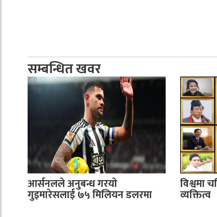
सम्बन्धित खवर
आर्सनलले अनुबन्ध गरयाे
विश्वमा च
गुइमारेसलाई ७५ मिलियन डलरमा
व्यक्तित्व