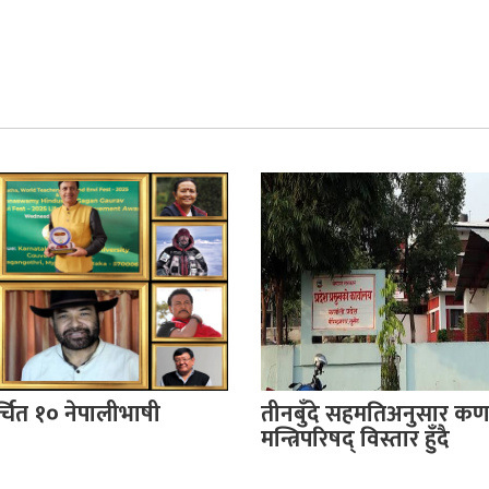
र्चित १० नेपालीभाषी
तीनबुँदे सहमतिअनुसार कर्
मन्त्रिपरिषद् विस्तार हुँदै