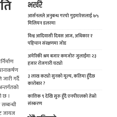
रति
भर्खरै
आर्सनलले अनुबन्ध गरयाे गुइमारेसलाई ७५
मिलियन डलरमा
विश्व आदिवासी दिवस आज, अधिकार र
पहिचान संरक्षणमा जोड
अमेरिकी श्रम बजार कमजोरः जुलाईमा २३
्निर्माण
हजार रोजगारी घट्यो
यानाकर्षण
३ लाख कट्यो सुनको मूल्य, कतिमा हुँदैछ
जारी गर्दै
कारोबार ?
अन्तर्गतको
ो छ ।
कात्तिक ९ देखि सुरु हुँदै एनपीएलको तेस्रो
संस्करण
 सम्बन्धी
बाट जायज