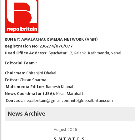
RUN BY: AMALACHAUR MEDIA NETWORK (AMN)
Registration No: 236274/076/077
Head Office Address:
Syuchatar - 2, Kalanki, Kathmandu, Nepal
Editorial Team :
Chairman:
Chiranjibi Dhakal
Editor:
Chiran Sharma
Multimedia Editor
: Ramesh Khanal
News Coordinator (USA):
Kiran Marahatta
Contact:
nepalbritain@gmail.com
,
info@nepalbritain.com
News Archive
August 2026
S
M
T
W
T
F
S