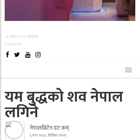
२१ श्रावण २०८३, बिहीबार
Follow Us
Toggl
naviga
यम बुद्धको शव नेपाल
लगिने
नेपालब्रिटेन डट कम्
६ माघ २०७३, बिहीबार ११:१९