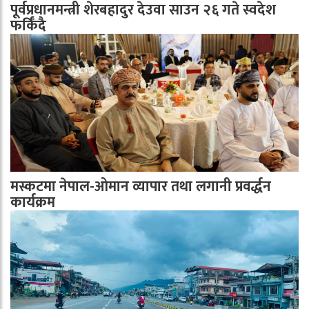
पूर्वप्रधानमन्त्री शेरबहादुर देउवा साउन २६ गते स्वदेश
फर्किँदै
मस्कटमा नेपाल-ओमान व्यापार तथा लगानी प्रवर्द्धन
कार्यक्रम