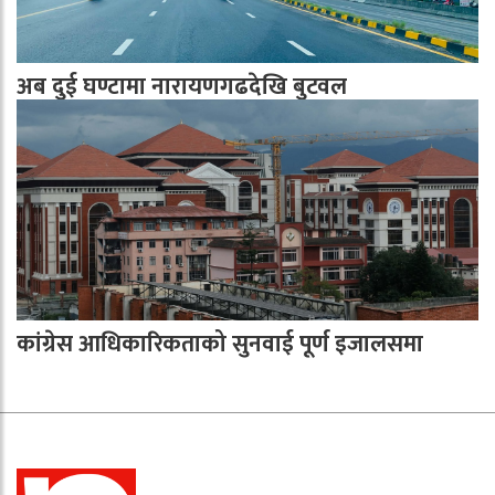
अब दुई घण्टामा नारायणगढदेखि बुटवल
कांग्रेस आधिकारिकताको सुनवाई पूर्ण इजालसमा