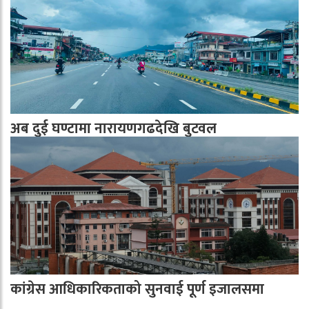
अब दुई घण्टामा नारायणगढदेखि बुटवल
कांग्रेस आधिकारिकताको सुनवाई पूर्ण इजालसमा