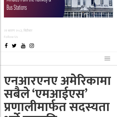
२१ श्रावण २०८३, बिहीबार
Follow Us
Toggl
naviga
एनआरएनए अमेरिकामा
सबैले ‘एमआईएस’
प्रणालीमार्फत सदस्यता