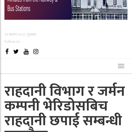
२२ श्रावण २०८३, शुक्रबार
Follow Us
Toggl
naviga
राहदानी विभाग र जर्मन
कम्पनी भेरिडोसबिच
राहदानी छपाई सम्बन्धी