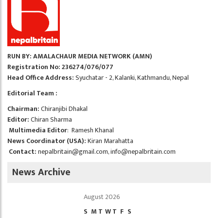
RUN BY: AMALACHAUR MEDIA NETWORK (AMN)
Registration No: 236274/076/077
Head Office Address:
Syuchatar - 2, Kalanki, Kathmandu, Nepal
Editorial Team :
Chairman:
Chiranjibi Dhakal
Editor:
Chiran Sharma
Multimedia Editor
: Ramesh Khanal
News Coordinator (USA):
Kiran Marahatta
Contact:
nepalbritain@gmail.com
,
info@nepalbritain.com
News Archive
August 2026
S
M
T
W
T
F
S