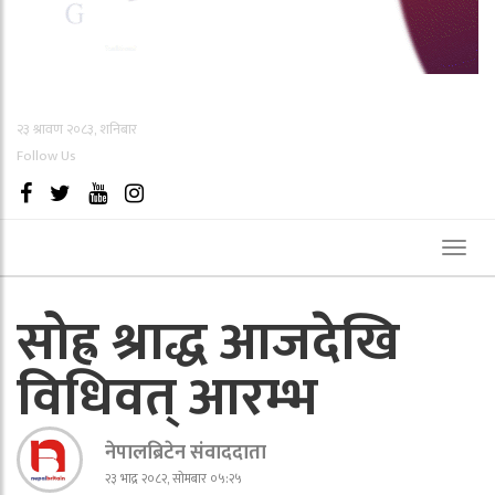
२३ श्रावण २०८३, शनिबार
Follow Us
Toggl
naviga
सोह्र श्राद्ध आजदेखि
विधिवत् आरम्भ
नेपालब्रिटेन संवाददाता
२३ भाद्र २०८२, सोमबार ०५:२५