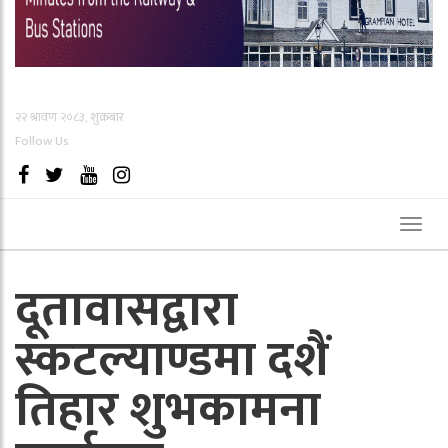
२२ श्रावण २०८३, शुक्रबार
Follow Us
Toggl
naviga
दूतावासद्वारा
स्कटल्याण्डमा दशैं
तिहार शुभकामना