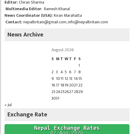
Editor:
Chiran Sharma
Multimedia Editor
: Ramesh Khanal
News Coordinator (USA):
Kiran Marahatta
Contact:
nepalbritain@gmail.com
,
info@nepalbritain.com
News Archive
August 2026
S
M
T
W
T
F
S
1
2
3
4
5
6
7
8
9
10
11
12
13
14
15
16
17
18
19
20
21
22
23
24
25
26
27
28
29
30
31
« Jul
Exchange Rate