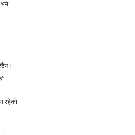
 भने
ँदैन ।
को
मा रहेको