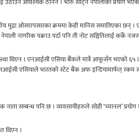
ई उठाउन आवश्यक ठानेन । भारु साट्न नेपालीको प्रयोग भएक
ारतीय मुद्रा ओसारपसारका क्रममा केही मानिस समातिएका छन् ।
पाली नागरिक पक्राउ पर्दा पनि ती नोट सञ्चितिलाई कर्के नजरले 
वस्था थिएन । एनआईसी एसिया बैंकले मात्रै आफूसँग भएको ६५
िमा एनआईसी एसियाले भारतको स्टेट बैंक अफ इन्डियामार्फत् रकम
 नाता सम्बन्ध पनि छ । व्यवसायीहरुले सोही ‘च्यानल’ प्रयोग 
प्त थिएन ।