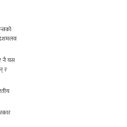
त्रको
ँच दशमलव
र नै यस
् र
ारतीय
सरकार