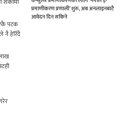
कन्सुलर प्रमाणीकरणका लागि ‘नेपाल ई-
ो शंकामा
प्रमाणीकरण प्रणाली’ शुरु, अब अनलाइनबाटै
आवेदन दिन सकिने
 एकै पटक
नै हेरिँदै
 लाख
 सटही
गरेर