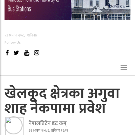
२३ श्रावण २०८३, शनिबार
Follow Us
Toggl
naviga
खेलकूद क्षेत्रका अगुवा
शाह नेकपामा प्रवेश
नेपालब्रिटेन डट कम्
३२ श्रावण २०७६, शनिबार १६:११