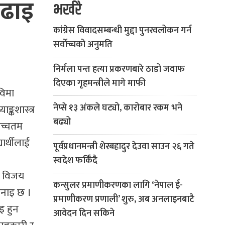
पढाइ
भर्खरै
कांग्रेस विवादसम्बन्धी मुद्दा पुनरवलोकन गर्न
सर्वोच्चको अनुमति
निर्मला पन्त हत्या प्रकरणबारे ठाडो जवाफ
दिएका गृहमन्त्रीले मागे माफी
विमा
नेप्से १३ अंकले घट्यो, कारोबार रकम भने
ङ्कशास्त्र
बढ्यो
 उच्चतम
ार्थीलाई
पूर्वप्रधानमन्त्री शेरबहादुर देउवा साउन २६ गते
स्वदेश फर्किँदै
क विजय
कन्सुलर प्रमाणीकरणका लागि ‘नेपाल ई-
भनाइ छ ।
प्रमाणीकरण प्रणाली’ शुरु, अब अनलाइनबाटै
इ हुन
आवेदन दिन सकिने