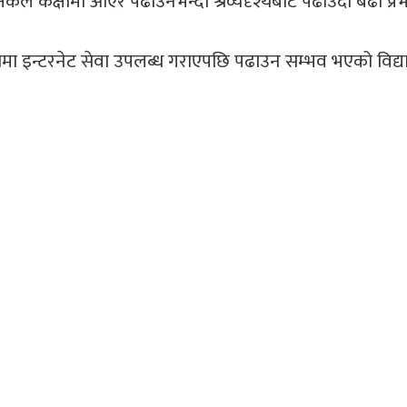
्षकले कक्षामा आएर पढाउनेभन्दा श्रव्यदृश्यबाट पढाउँदा बढी प्र
िद्यालयमा इन्टरनेट सेवा उपलब्ध गराएपछि पढाउन सम्भव भएको विद