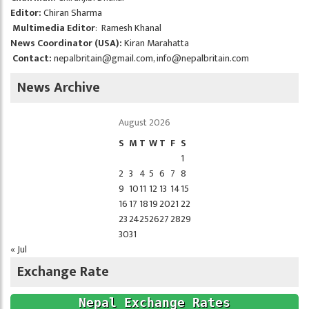
Editor:
Chiran Sharma
Multimedia Editor
: Ramesh Khanal
News Coordinator (USA):
Kiran Marahatta
Contact:
nepalbritain@gmail.com
,
info@nepalbritain.com
News Archive
August 2026
S
M
T
W
T
F
S
1
2
3
4
5
6
7
8
9
10
11
12
13
14
15
16
17
18
19
20
21
22
23
24
25
26
27
28
29
30
31
« Jul
Exchange Rate