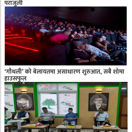
पराजुली
‘गौथली’ को बेलायतमा असाधारण शुरुआत, सबै शोमा
हाउसफुल