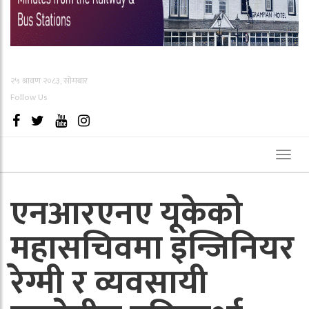
२५ श्रावण २०८३, सोमबार
Follow Us
Toggl
naviga
एनआरएनए यूकेको
महासचिवमा इन्जिनियर
रेग्मी र व्यवसायी