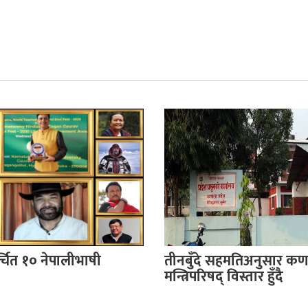
र्चित १० नेपालीभाषी
तीनबुँदे सहमतिअनुसार कर्
मन्त्रिपरिषद् विस्तार हुँदै