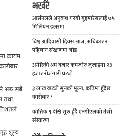
भर्खरै
आर्सनलले अनुबन्ध गरयाे गुइमारेसलाई ७५
मिलियन डलरमा
विश्व आदिवासी दिवस आज, अधिकार र
पहिचान संरक्षणमा जोड
दुमा कायम
अमेरिकी श्रम बजार कमजोरः जुलाईमा २३
कारोबार
हजार रोजगारी घट्यो
े अरु सबै
३ लाख कट्यो सुनको मूल्य, कतिमा हुँदैछ
कारोबार ?
ल तथा
रतिशतले
कात्तिक ९ देखि सुरु हुँदै एनपीएलको तेस्रो
संस्करण
ूह शून्य