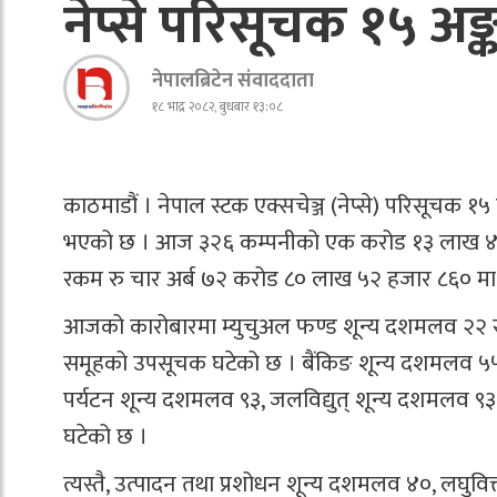
नेप्से परिसूचक १५ अङ्
नेपालब्रिटेन संवाददाता
१८ भाद्र २०८२, बुधबार १३:०८
काठमाडौं । नेपाल स्टक एक्सचेञ्ज (नेप्से) परिसूच
भएको छ । आज ३२६ कम्पनीको एक करोड १३ लाख ४५ हज
रकम रु चार अर्ब ७२ करोड ८० लाख ५२ हजार ८६० मा 
आजको कारोबारमा म्युचुअल फण्ड शून्य दशमलव २२ र व
समूहको उपसूचक घटेको छ । बैंकिङ शून्य दशमलव ५५,
पर्यटन शून्य दशमलव ९३, जलविद्युत् शून्य दशमलव 
घटेको छ ।
त्यस्तै, उत्पादन तथा प्रशोधन शून्य दशमलव ४०, लघुवि