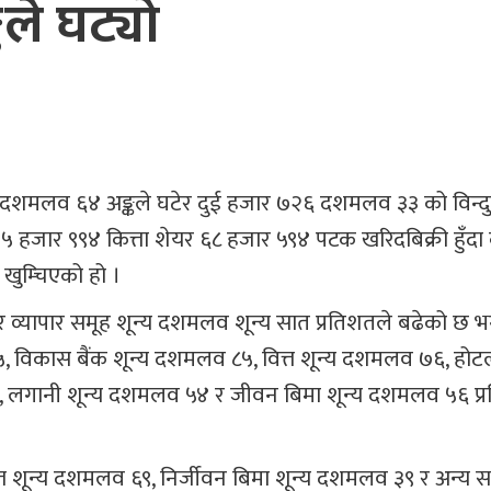
कले घट्यो
क १५ दशमलव ६४ अङ्कले घटेर दुई हजार ७२६ दशमलव ३३ को विन्
ार ९९४ कित्ता शेयर ६८ हजार ५९४ पटक खरिदबिक्री हुँदा 
खुम्चिएको हो ।
्यापार समूह शून्य दशमलव शून्य सात प्रतिशतले बढेको छ भन
 विकास बैंक शून्य दशमलव ८५, वित्त शून्य दशमलव ७६, होट
९३, लगानी शून्य दशमलव ५४ र जीवन बिमा शून्य दशमलव ५६ प्
त्त शून्य दशमलव ६९, निर्जीवन बिमा शून्य दशमलव ३९ र अन्य सम