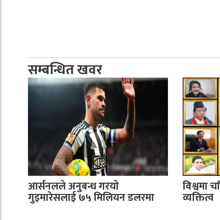
सम्बन्धित खवर
आर्सनलले अनुबन्ध गरयाे
विश्वमा च
गुइमारेसलाई ७५ मिलियन डलरमा
व्यक्तित्व