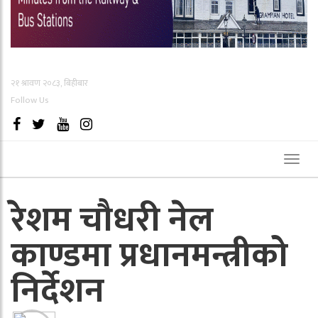
२१ श्रावण २०८३, बिहीबार
Follow Us
Toggl
naviga
रेशम चौधरी नेल
काण्डमा प्रधानमन्त्रीको
निर्देशन