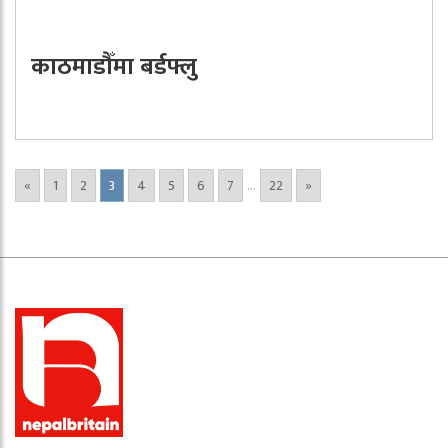
काठमाडौँमा बर्डफ्लु
«
1
2
3
4
5
6
7
...
22
»