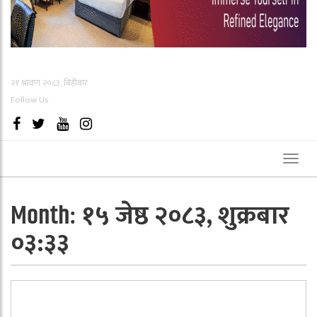
२१ श्रावण २०८३, बिहीबार
Follow Us
Toggl
naviga
१५ जेष्ठ २०८३, शुक्रबार
Month:
०३:३३