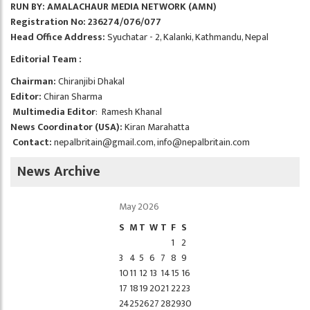
RUN BY: AMALACHAUR MEDIA NETWORK (AMN)
Registration No: 236274/076/077
Head Office Address:
Syuchatar - 2, Kalanki, Kathmandu, Nepal
Editorial Team :
Chairman:
Chiranjibi Dhakal
Editor:
Chiran Sharma
Multimedia Editor
: Ramesh Khanal
News Coordinator (USA):
Kiran Marahatta
Contact:
nepalbritain@gmail.com
,
info@nepalbritain.com
News Archive
May 2026
S
M
T
W
T
F
S
1
2
3
4
5
6
7
8
9
10
11
12
13
14
15
16
17
18
19
20
21
22
23
24
25
26
27
28
29
30