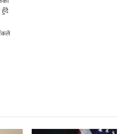
र्कको
ुँदै
शकले