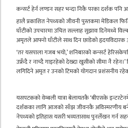
कन्सर्ट हेर्न लण्डन सहर भन्दा निकै परका दर्शक पनि
हालै प्रकाशित नेपथ्यको जीवनी पुस्तकमा मेडिकल फिज
घाँटीको उपचारमा उचित सल्लाह सुझाव दिनेमध्ये विल्क
अमृतले आफ्नो घाँटीले साथ दिन छाडेको हृदयविदारक अभि
‘तर यसपाला गजब भयो,’ शनिबारको कन्सर्ट हेरिसकेपछि 
उफ्रँदै र नाच्दै गाइरहेको देख्दा खुसीको सीमा नै रहे
लगिदिने अमृत र उनको टिमको योगदान प्रशंसनीय रहेक
यसपटकको वेम्बली यात्रा बेलायतकै ‘बीएसके इन्टरटेनमेन्ट
दर्शकका लागि आजको साँझ जीवनकै अविस्मरणीय बनेको छ
नेपथ्यको इतिहास यसरी भव्यतासाथ पुनर्लेखन गर्न सहयो