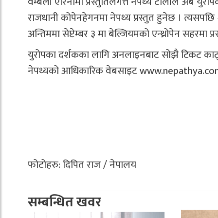
वेम्बली एरिनामा प्रस्तुतिलगत्तै नेपथ्य टोलीले अब युरोप
राजधानी कोपेनहेगनमा नेपथ्य प्रस्तुत हुनेछ । त्यसपछि
अन्तिममा सेप्टेम्बर ३ मा बेल्जियमको एन्थ्रोपेन सहरमा प्रस्
युरोपका दर्शकका लागि अनलाइनबाट सोझै टिकट काट्
नेपथ्यको आधिकारिक वेबसाइट www.nepathya.com.np 
फोटोहरु: दिपित राज / नेपालय
सम्बन्धित खवर