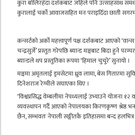
कुरा बोलिरहँदा दर्शकबाट जहिले पनि उत्साहसाथ समर्थन
कुरालाई चर्को आवाजसहित मन पराइदिँदा छाती सगरमाथ
कन्सर्टको अर्को महत्त्वपूर्ण पक्ष दर्शकबाट आएको ‘वान्स म
चन्द्रसुर्जे’ प्रस्तुत गरेपछि ब्यान्ड मञ्चबाट बिदा हुने
ब्यान्डले थप प्रस्तुतिका रूपमा ‘हिमाल चुचुरे’ सुनायो ।
मञ्चमा अमृतलाई ड्रमसेटमा ध्रुव लामा, बेस गितारमा सु
दिनेशराज रेग्मीले सघाएका थिए ।
‘विश्वप्रसिद्ध वेम्बलीमा नेपथ्यलाई उभ्याउने योजना १२
व्यवस्थापन गर्दै आएको नेपालयका किरणकृष्ण श्रेष्ठ भ
छैन, सम्भवतः नेपाली सङ्गीतकै इतिहासमा बन्द हलभित