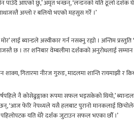
 पाउँदै आएको छु,’ अमृत भन्छन्, ‘लन्डनको यति ठूलो दर्शक घे
ाजस्तै अग्लो र बलियो भएको महसुस गरेँ ।’
ोर’ लाई ब्यान्डले अस्वीकार गर्न नसक्नु रह्यो । अन्तिम प्रस्तुति 
 परम्पराजस्तै छ । तर शनिबार वेम्बलीमा दर्शकको अनुरोधलाई सम्मान ग
विन शाक्य, गितारमा नीरज गुरुङ, मादलमा शान्ति रायमाझी र किब
 वर्षपहिले नै कोसेढुङ्गाका रूपमा सफल भइसकेको थियो,’ ब्यान्ड
न्छन्, ‘आज फेरि नेपथ्यले यसै हलबाट पुरानो मानकलाई छिचोलेक
्र पहिलोपटक यति धेरै दर्शक जुटाउन सफल भएका छौँ ।’