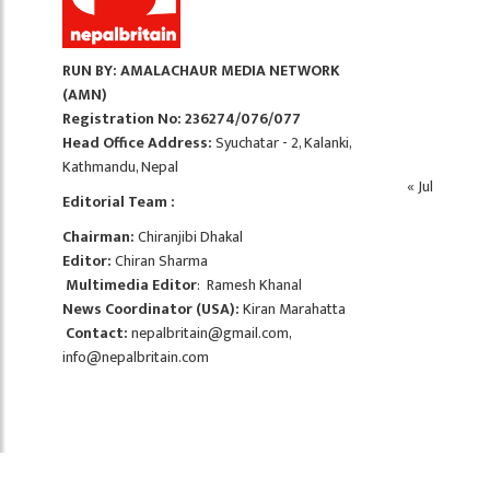
RUN BY: AMALACHAUR MEDIA NETWORK
(AMN)
Registration No: 236274/076/077
Head Office Address:
Syuchatar - 2, Kalanki,
Kathmandu, Nepal
« Jul
Editorial Team :
Chairman:
Chiranjibi Dhakal
Editor:
Chiran Sharma
Multimedia Editor
: Ramesh Khanal
News Coordinator (USA):
Kiran Marahatta
Contact:
nepalbritain@gmail.com
,
info@nepalbritain.com
Copyright ©2026 nepalbritain.com. All rights reserved.