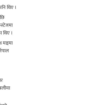
पनि थिए ।
पछि
स्टेजमा
ा थिए ।
 मञ्चमा
नेपाल
ार
्बलीमा