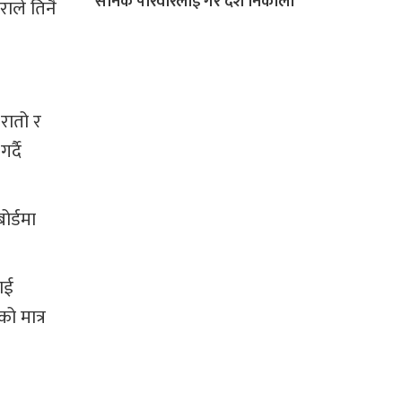
सैनिक परिवारलाई गरे देश निकाला
राले तिनै
‘रातो र
र्दै
ोर्डमा
लाई
ो मात्र