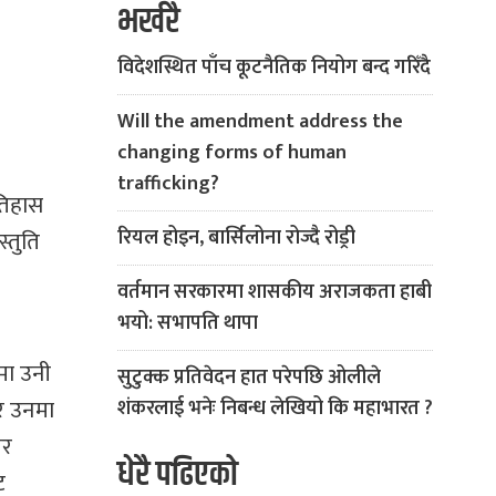
भर्खरै
विदेशस्थित पाँच कूटनैतिक नियोग बन्द गरिँदै
Will the amendment address the
changing forms of human
trafficking?
तिहास
रियल होइन, बार्सिलोना रोज्दै रोड्री
्तुति
वर्तमान सरकारमा शासकीय अराजकता हाबी
भयो: सभापति थापा
टमा उनी
सुटुक्क प्रतिवेदन हात परेपछि ओलीले
र उनमा
शंकरलाई भनेः निबन्ध लेखियो कि महाभारत ?
िर
धेरै पढिएको
ट