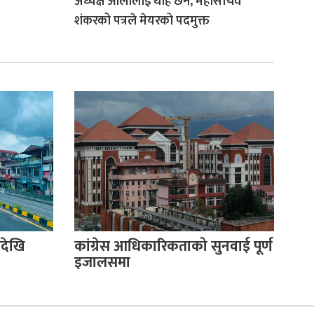
अध्यक्ष ओलीलाई थाहै छैन, महासचिव
शंकरको पत्रले मेयरको पदमुक्त
देखि
कांग्रेस आधिकारिकताको सुनवाई पूर्ण
इजालसमा