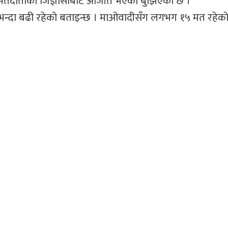
ेत मतदाताको जिज्ञासाबाट आजीत भएको बुझिएको छ ।
ारभन्दा बढी रहेको बताइन्छ । माओवादीसँग लगभग १५ मत रहेक