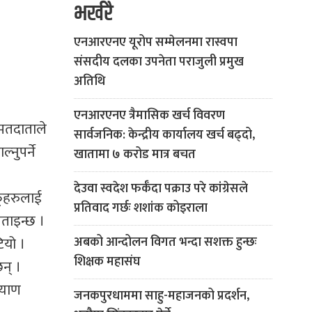
भर्खरै
एनआरएनए यूरोप सम्मेलनमा रास्वपा
संसदीय दलका उपनेता पराजुली प्रमुख
अतिथि
एनआरएनए त्रैमासिक खर्च विवरण
 मतदाताले
सार्वजनिक: केन्द्रीय कार्यालय खर्च बढ्दो,
नुपर्ने
खातामा ७ करोड मात्र बचत
देउवा स्वदेश फर्कँदा पक्राउ परे कांग्रेसले
फूहरुलाई
प्रतिवाद गर्छः शशांक कोइराला
बताइन्छ ।
ियो ।
अबको आन्दोलन विगत भन्दा सशक्त हुन्छः
शिक्षक महासंघ
न् ।
्याण
जनकपुरधाममा साहु-महाजनको प्रदर्शन,