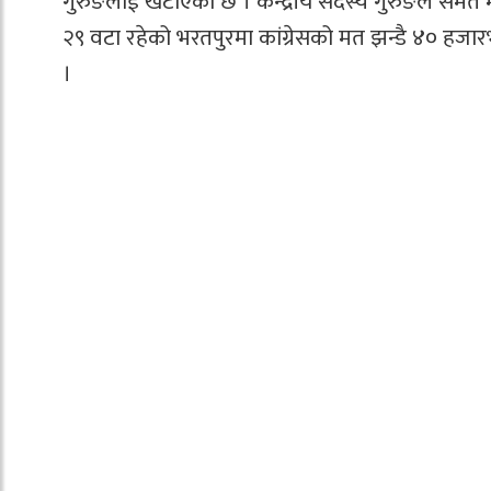
गुरुङलाई खटाएको छ । केन्द्रीय सदस्य गुरुङले सम
२९ वटा रहेको भरतपुरमा कांग्रेसको मत झन्डै ४० हज
।