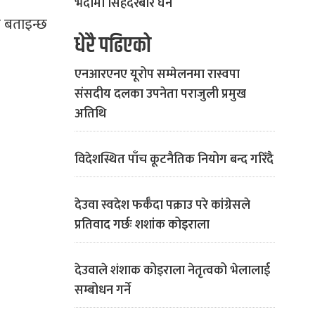
भदौमा सिंहदरबार घेर्ने
ो बताइन्छ
धेरै पढिएको
एनआरएनए यूरोप सम्मेलनमा रास्वपा
संसदीय दलका उपनेता पराजुली प्रमुख
अतिथि
विदेशस्थित पाँच कूटनैतिक नियोग बन्द गरिँदै
देउवा स्वदेश फर्कँदा पक्राउ परे कांग्रेसले
प्रतिवाद गर्छः शशांक कोइराला
देउवाले शंशाक कोइराला नेतृत्वको भेलालाई
सम्बोधन गर्ने