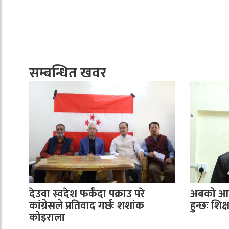
सम्बन्धित खवर
देउवा स्वदेश फर्कँदा पक्राउ परे
अबको आन्
कांग्रेसले प्रतिवाद गर्छः शशांक
हुन्छः शि
कोइराला