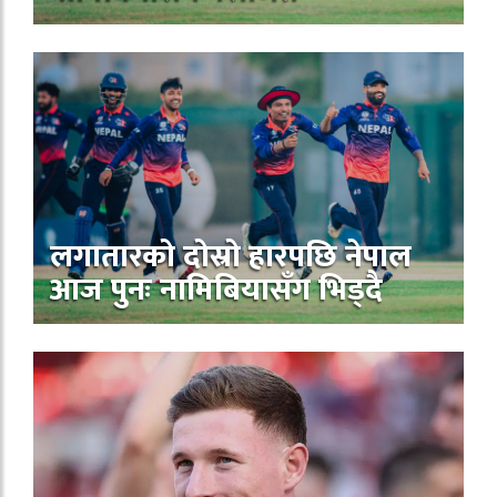
लगातारको दोस्रो हारपछि नेपाल
आज पुनः नामिबियासँग भिड्दै