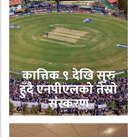
कात्तिक ९ देखि सुरु
हुँदै एनपीएलको तेस्रो
संस्करण