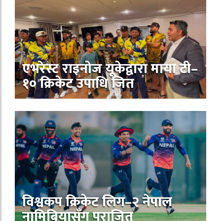
एभरेस्ट राइनोज यूकेद्वारा माया टी–
१० क्रिकेट उपाधि जित
विश्वकप क्रिकेट लिग–२ नेपाल
नामिबियासँग पराजित