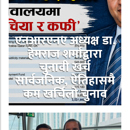
एनआरएनए अध्यक्ष डा.
हेमराज शर्माद्वारा
चुनावी खर्च
सार्वजनिक, ऐतिहासमै
कम खर्चिलो चुनाव