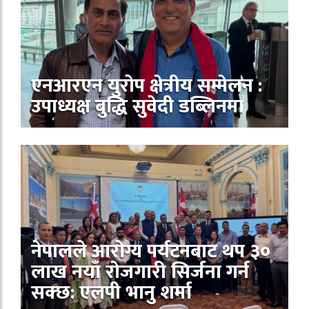
एनआरएन युरोप क्षेत्रीय सम्मेलन :
उपाध्यक्ष बुद्धि सुवेदी डब्लिनमा
नेपालले आरोग्य पर्यटनबाट थप ३०
लाख नयाँ रोजगारी सिर्जना गर्न
सक्छ: एलपी भानु शर्मा