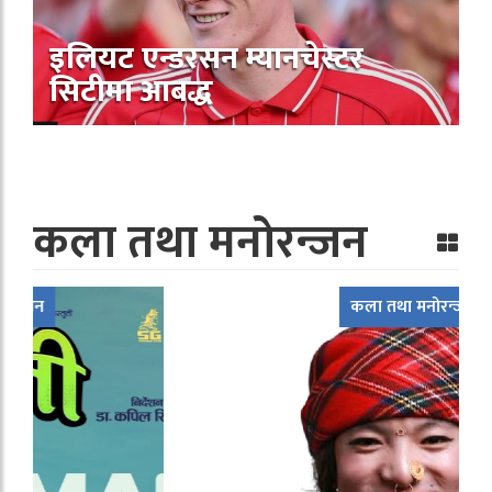
इलियट एन्डरसन म्यानचेस्टर
सिटीमा आबद्ध
कला तथा मनोरन्जन
कला तथा मनोरन्जन