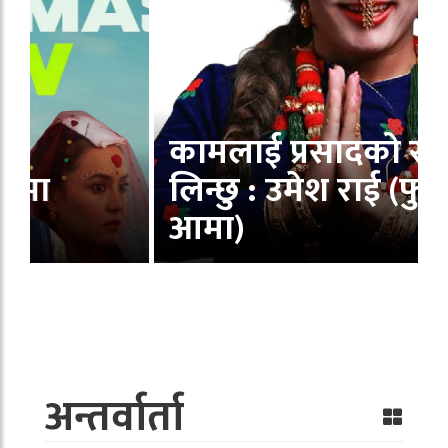
कामलाई प्रसादको रूपमा
लिन्छु : उमेश राई (फुलन्देकी
आमा)
अन्तर्वार्ता