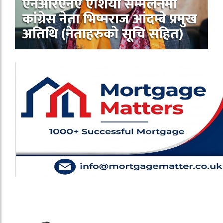
एनआरएनए एशिया सम्मेलनमा
कांग्रेस नेता भिष्मराज आंदम्बे प्रमुख
अतिथि (नेताहरुको सूचि सहित)